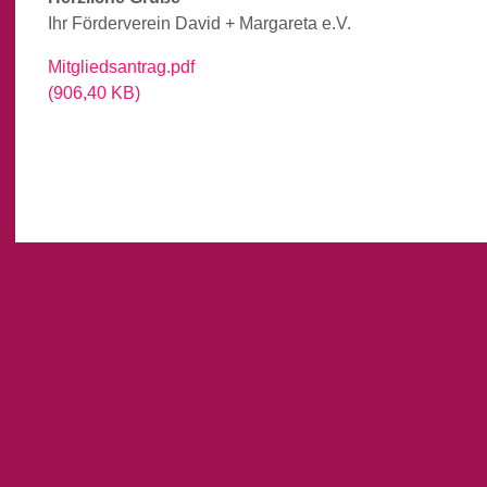
Ihr Förderverein David + Margareta e.V.
Mitgliedsantrag.pdf
(906,40 KB)