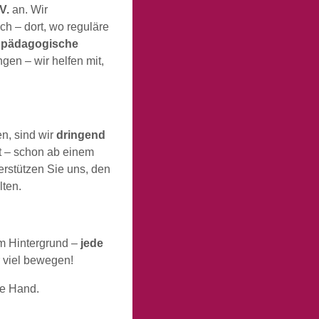
V.
an. Wir
ch – dort, wo reguläre
,
pädagogische
gen – wir helfen mit,
n, sind wir
dringend
aft – schon ab einem
terstützen Sie uns, den
lten.
im Hintergrund –
jede
 viel bewegen!
de Hand.